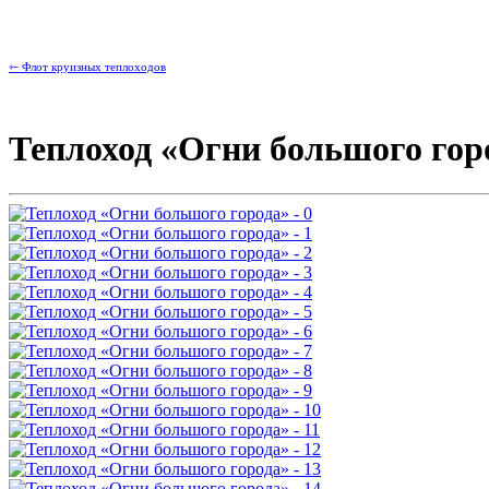
⇽ Флот круизных теплоходов
Теплоход «Огни большого гор