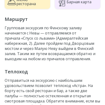
Барная карта
Петропавловская крепость
ресторана
Летний сад
Медный Всадник
Маршрут
Исаакиевский собор
Групповая экскурсия по Финскому заливу
Кунсткамера
начинается с Невы
—
отправляемся
от
Мраморный дворец
причала «Спуск со львами» (Адмиралтейская
набережная, 2). Далее пройдем под Дворцовым
Финский залив
мостом и через Малую Неву выйдем в Финский
Лахта Центр
залив. Таким же путем возвращаемся обратно и
Зенит Арена
выходим на любом из причалов отправления.
Теплоход
Отправиться на экскурсию с наибольшим
удовольствием позволит теплоход «Астра». На
борту есть свой ресторан и бар, а также две
палубы — полностью остекленная и открытая
смотровая площадка. Обратите внимание, если вы