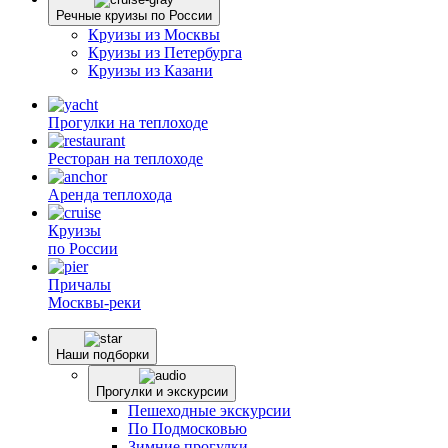
Речные круизы по России
Круизы из Москвы
Круизы из Петербурга
Круизы из Казани
Прогулки
на теплоходе
Ресторан
на теплоходе
Аренда
теплохода
Круизы
по России
Причалы
Москвы-реки
Наши подборки
Прогулки и экскурсии
Пешеходные экскурсии
По Подмосковью
Зимние прогулки